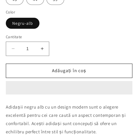
Color
Negru-alb
Cantitate
Reduceți
Creșteți
cantitatea
cantitatea
pentru
pentru
A
A
Adăugați în coș
Af
Af
Negru
Negru
Alb+Vrf
Alb+Vrf
colet
colet
Adidașii negru alb cu un design modern sunt o alegere
excelentă pentru cei care caută un aspect contemporan și
confortabil. Acești adidași sunt concepuți să ofere un
echilibru perfect între stil și funcționalitate.