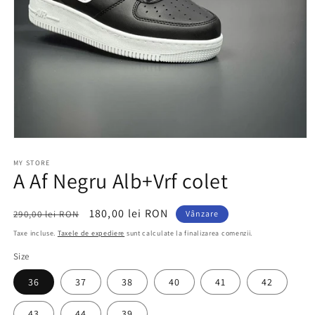
Deschide
conținutul
media
MY STORE
A Af Negru Alb+Vrf colet
1
într-
o
fereastră
Preț
Preț
180,00 lei RON
290,00 lei RON
Vânzare
modală
obișnuit
redus
Taxe incluse.
Taxele de expediere
sunt calculate la finalizarea comenzii.
Size
36
37
38
40
41
42
43
44
39