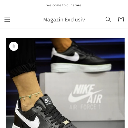
Salt la
Welcome to our store
conținut
Magazin Exclusiv
Coș
Salt la
informațiile
despre
produs