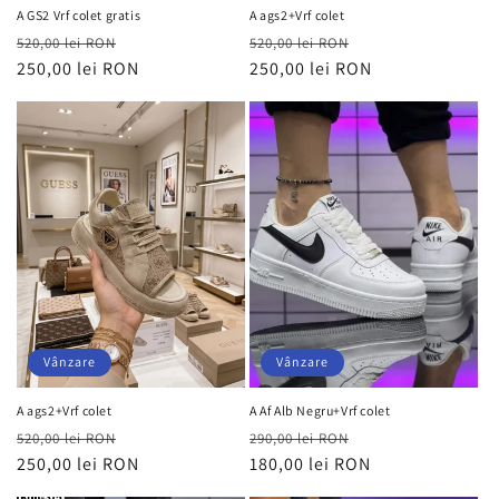
A GS2 Vrf colet gratis
A ags2+Vrf colet
Preț
Preț
Preț
Preț
520,00 lei RON
520,00 lei RON
obișnuit
250,00 lei RON
redus
obișnuit
250,00 lei RON
redus
Vânzare
Vânzare
A ags2+Vrf colet
A Af Alb Negru+Vrf colet
Preț
Preț
Preț
Preț
520,00 lei RON
290,00 lei RON
obișnuit
250,00 lei RON
redus
obișnuit
180,00 lei RON
redus