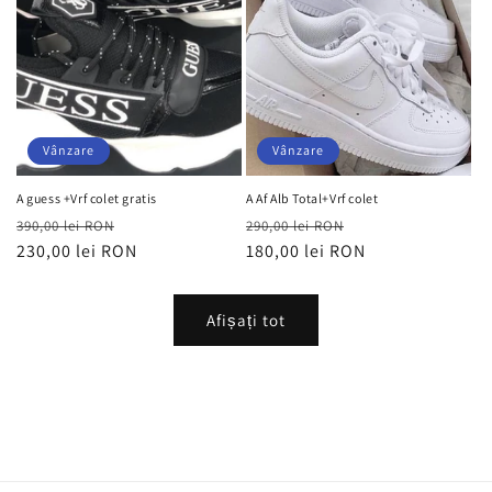
Vânzare
Vânzare
A guess +Vrf colet gratis
A Af Alb Total+Vrf colet
Preț
Preț
Preț
Preț
390,00 lei RON
290,00 lei RON
obișnuit
230,00 lei RON
redus
obișnuit
180,00 lei RON
redus
Afișați tot