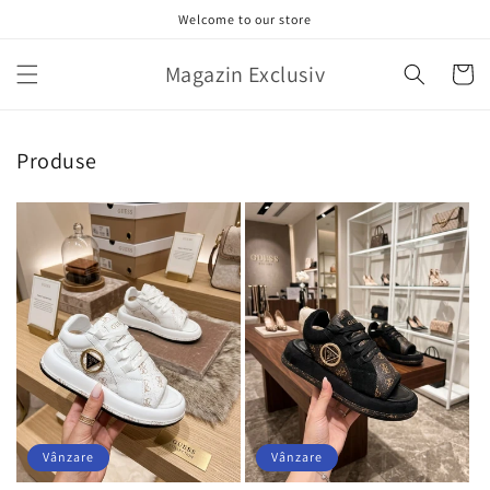
Salt la
Welcome to our store
conținut
Magazin Exclusiv
Coș
Produse
Vânzare
Vânzare