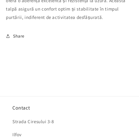
oferă o aderență excelentă și rezistență la uzură. Această
talpă asigură un confort optim și stabilitate în timpul
purtării, indiferent de activitatea desfășurată.
Share
Contact
Strada Ciresului 3-8
Ilfov