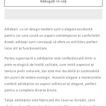
A
A
Adăugați în coș
Af
Af
negru
negru
catifea
catifea
+Vrf
+Vrf
colet
colet
Adidașii cu un design modern sunt o alegere excelentă
pentru cei care caută un aspect contemporan și confortabil.
Acești adidași sunt concepuți să ofere un echilibru perfect
între stil și funcționalitate.
Partea superioară a adidașilor este confecționată dintr-o
piele ecologică de înaltă calitate, care imită aspectul și
textura pielii naturale, dar este mai durabilă și sustenabilă
din punct de vedere ecologic. Această alegere a materialelor
conferă adidașilor un aspect sofisticat și elegant, perfect
pentru a completa diverse ținute.
Talpa adidașilor este fabricată din cauciuc durabil, care