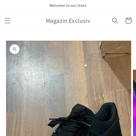
Salt la
Welcome to our store
conținut
Magazin Exclusiv
Coș
Salt la
informațiile
despre
produs