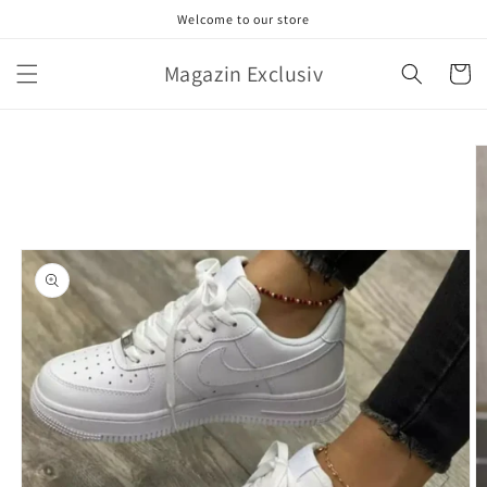
Salt la
Welcome to our store
conținut
Magazin Exclusiv
Coș
Salt la
informațiile
despre
produs