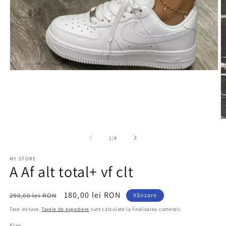
Deschide
conținutul
media
1
într-
o
fereastră
D
modală
c
m
din
1
/
4
2
în
MY STORE
o
A Af alt total+ vf clt
f
m
Preț
Preț
180,00 lei RON
290,00 lei RON
Vânzare
obișnuit
redus
Taxe incluse.
Taxele de expediere
sunt calculate la finalizarea comenzii.
Size