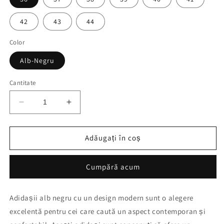
42
43
44
Color
Alb-Negru
Cantitate
Reduceți
Creșteți
cantitatea
cantitatea
pentru
pentru
A.
A.
Adăugați în coș
Af
Af
Alb
Alb
Cumpără acum
Negru+Vrf
Negru+Vrf
colet
colet
Adidașii alb negru cu un design modern sunt o alegere
excelentă pentru cei care caută un aspect contemporan și