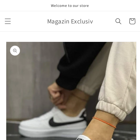
Salt la
Welcome to our store
conținut
Magazin Exclusiv
Coș
Salt la
informațiile
despre
produs